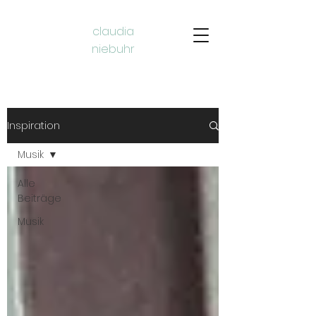
claudia
niebuhr​
Inspiration
Musik
Alle
Beiträge
Musik