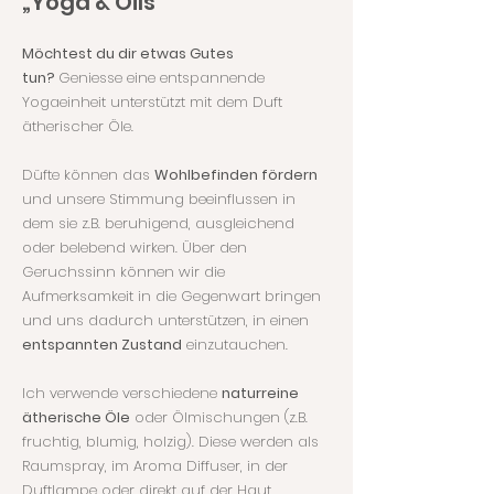
„Yoga & Oils“
Möchtest du dir etwas Gutes
tun?
Geniesse eine entspannende
Yogaeinheit unterstützt mit dem Duft
ätherischer Öle.
Düfte können das
Wohlbefinden fördern
und unsere Stimmung beeinflussen in
dem sie z.B. beruhigend, ausgleichend
oder belebend wirken. Über den
Geruchssinn können wir die
Aufmerksamkeit in die Gegenwart bringen
und uns dadurch unterstützen, in einen
entspannten Zustand
einzutauchen.
Ich verwende verschiedene
naturreine
ätherische Öle
oder Ölmischungen (z.B.
fruchtig, blumig, holzig). Diese werden als
Raumspray, im Aroma Diffuser, in der
Duftlampe oder direkt auf der Haut