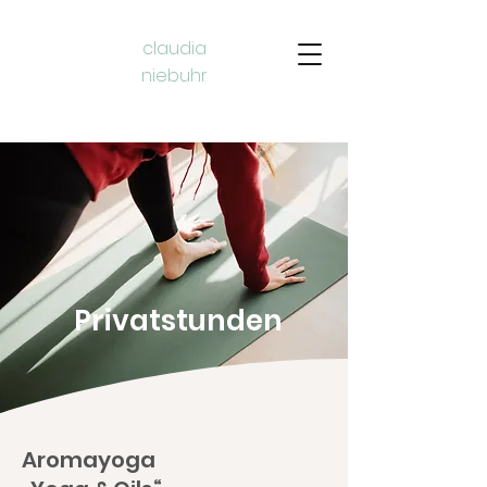
claudia
niebuhr​
Privatstunden
Aromayoga