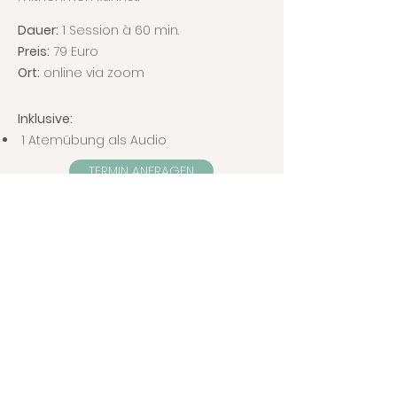
Dauer:
1 Session à 60 min.
Preis:
79 Euro
Ort:
online via zoom
Inklusive:
1 Atemübung als Audio
TERMIN ANFRAGEN
Kostenlose
Kennenlern-Session