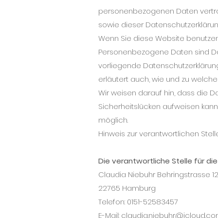
personenbezogenen Daten vertra
sowie dieser Datenschutzerkläru
Wenn Sie diese Website benutze
Personenbezogene Daten sind Date
vorliegende Datenschutzerklärung 
erläutert auch, wie und zu welc
Wir weisen darauf hin, dass die D
Sicherheitslücken aufweisen kann. 
möglich.
Hinweis zur verantwortlichen Stel
Die verantwortliche Stelle für d
Claudia Niebuhr Behringstrasse 1
22765 Hamburg
Telefon: 0151-52583457
E-Mail: claudia.niebuhr@icloud.c