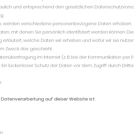
ulich und entsprechend den gesetzlichen Datenschutzvorsc
ng.
n, werden verschiedene personenbezogene Daten erhoben.
n, mit denen Sie persönlich identifiziert werden können. Die
erläutert, welche Daten wir erheben und wofür wir sie nutzen
hem Zweck das geschieht.
atenübertragung im Internet (z. B. bei der Kommunikation per E
Ein lückenloser Schutz der Daten vor dem Zugriff durch Dritte 
le
ie Datenverarbeitung auf dieser Website ist:
2
om