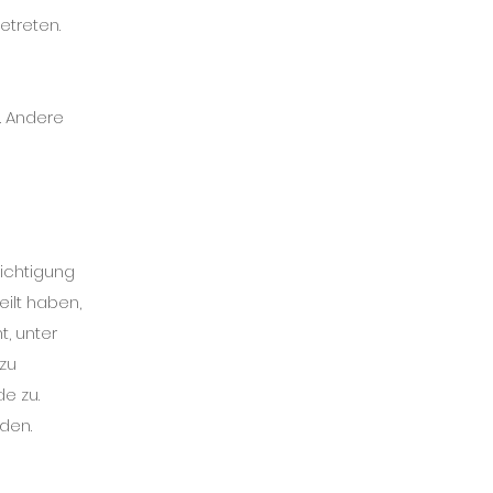
etreten.
n. Andere
ichtigung
eilt haben,
t, unter
zu
de zu.
nden.