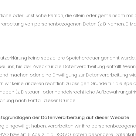
ürliche oder juristische Person, die allein oder gemeinsam mi
Verarbeitung von personenbezogenen Daten (z. B. Namen, E-Ma
utzerklärung keine speziellere Speicherdauer genannt wurde,
uns, bis der Zweck für die Datenverarbeitung entfällt. Wenn 
nd machen oder eine Einwilligung zur Datenverarbeitung wid
rn wir keine anderen rechtlich zulässigen Gründe für die Spe
ben (z. B. steuer- oder handelsrechtliche Aufbewahrungsfris
öschung nach Fortfall dieser Gründe.
htsgrundlagen der Datenverarbeitung auf dieser Website
ung eingewilligt haben, verarbeiten wir Ihre personenbezogen
 DSGVO bzw. Art. 9 Abs. 2 lit. a DSGVO, sofern besondere Datenka