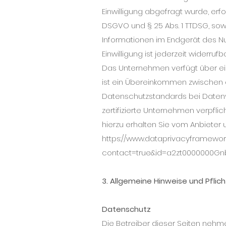
Einwilligung abgefragt wurde, erfol
DSGVO und § 25 Abs. 1 TTDSG, sowe
Informationen im Endgerät des Nut
Einwilligung ist jederzeit widerrufb
Das Unternehmen verfügt über ein
ist ein Übereinkommen zwischen 
Datenschutzstandards bei Datenv
zertifizierte Unternehmen verpfli
hierzu erhalten Sie vom Anbieter 
https://www.dataprivacyframework
contact=true&id=a2zt0000000Gn
3. Allgemeine Hinweise und Pfli
Datenschutz
Die Betreiber dieser Seiten nehme