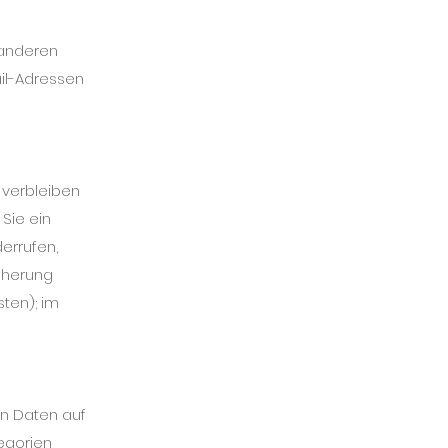
t anderen
il-Adressen
 verbleiben
Sie ein
errufen,
icherung
ten); im
en Daten auf
tegorien