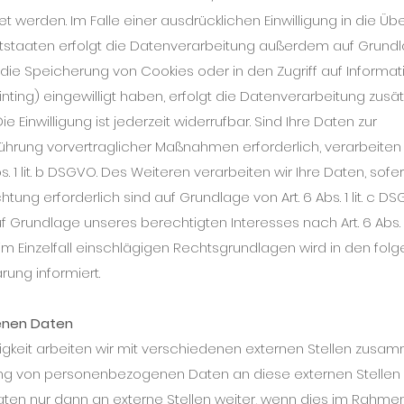
et werden. Im Falle einer ausdrücklichen Einwilligung in die Ü
staaten erfolgt die Datenverarbeitung außerdem auf Grundla
in die Speicherung von Cookies oder in den Zugriff auf Informati
rinting) eingewilligt haben, erfolgt die Datenverarbeitung zusät
e Einwilligung ist jederzeit widerrufbar. Sind Ihre Daten zur
ührung vorvertraglicher Maßnahmen erforderlich, verarbeiten 
. 1 lit. b DSGVO. Des Weiteren verarbeiten wir Ihre Daten, sofe
chtung erforderlich sind auf Grundlage von Art. 6 Abs. 1 lit. c D
Grundlage unseres berechtigten Interesses nach Art. 6 Abs. 1 l
im Einzelfall einschlägigen Rechtsgrundlagen wird in den fol
rung informiert.
enen Daten
gkeit arbeiten wir mit verschiedenen externen Stellen zusa
lung von personenbezogenen Daten an diese externen Stellen e
n nur dann an externe Stellen weiter, wenn dies im Rahmen