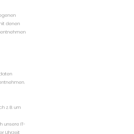
zogenen
mit denen
tz entnehmen
tdaten
g entnehmen.
h z. B. um
h unsere IT-
er Uhrzeit