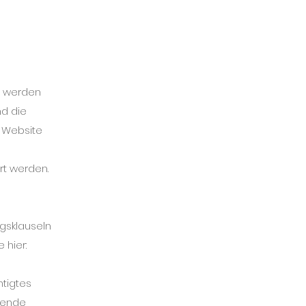
, werden
nd die
r Website
rt werden.
agsklauseln
 hier:
htigtes
chende