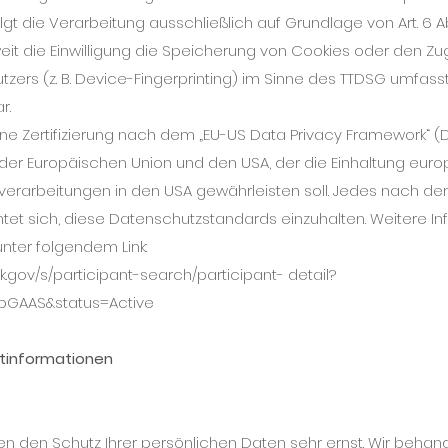
gt die Verarbeitung ausschließlich auf Grundlage von Art. 6 Abs. 
it die Einwilligung die Speicherung von Cookies oder den Zugr
zers (z. B. Device-Fingerprinting) im Sinne des TTDSG umfasst
ar.
e Zertifizierung nach dem „EU-US Data Privacy Framework“ (D
der Europäischen Union und den USA, der die Einhaltung euro
erarbeitungen in den USA gewährleisten soll. Jedes nach d
chtet sich, diese Datenschutzstandards einzuhalten. Weitere I
unter folgendem Link:
.gov/s/participant-search/participant-
detail?
bGAAS&status=Active
chtinformationen
n den Schutz Ihrer persönlichen Daten sehr ernst. Wir behand