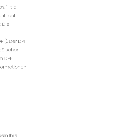
1 lit. a
iff auf
. Die
PF). Der DPF
päischer
em DPF
nformationen
eln Ihre