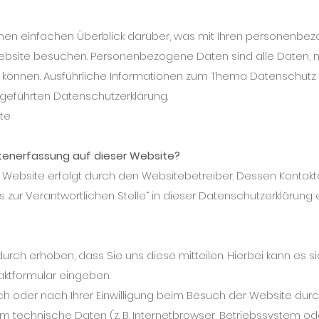
nen einfachen Überblick darüber, was mit Ihren personenbe
Website besuchen. Personenbezogene Daten sind alle Daten, 
den können. Ausführliche Informationen zum Thema Datenschu
fgeführten Datenschutzerklärung.
te
Datenerfassung auf dieser Website?
 Website erfolgt durch den Websitebetreiber. Dessen Kontak
s zur Verantwortlichen Stelle“ in dieser Datenschutzerklärun
ch erhoben, dass Sie uns diese mitteilen. Hierbei kann es sic
taktformular eingeben.
 oder nach Ihrer Einwilligung beim Besuch der Website durc
em technische Daten (z. B. Internetbrowser, Betriebssystem od