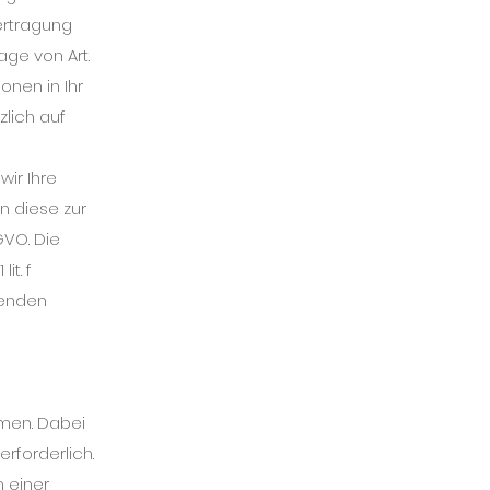
bertragung
ge von Art.
onen in Ihr
zlich auf
wir Ihre
rn diese zur
SGVO. Die
it. f
genden
mmen. Dabei
rforderlich.
 einer