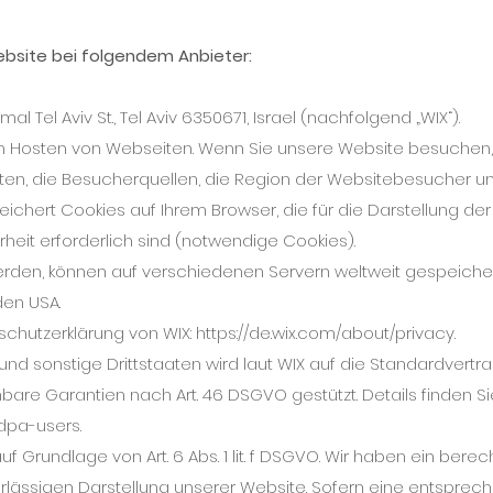
Website bei folgendem Anbieter:
mal Tel Aviv St., Tel Aviv 6350671, Israel (nachfolgend „WIX“).
zum Hosten von Webseiten. Wenn Sie unsere Website besuchen
alten, die Besucherquellen, die Region der Websitebesucher u
eichert Cookies auf Ihrem Browser, die für die Darstellung de
heit erforderlich sind (notwendige Cookies).
werden, können auf verschiedenen Servern weltweit gespeiche
 den USA.
schutzerklärung von WIX:
https://de.wix.com/about/privacy.
nd sonstige Drittstaaten wird laut WIX auf die Standardvertr
are Garantien nach Art. 46 DSGVO gestützt. Details finden Sie
-dpa-users.
 Grundlage von Art. 6 Abs. 1 lit. f DSGVO. Wir haben ein berec
erlässigen Darstellung unserer Website. Sofern eine entspre